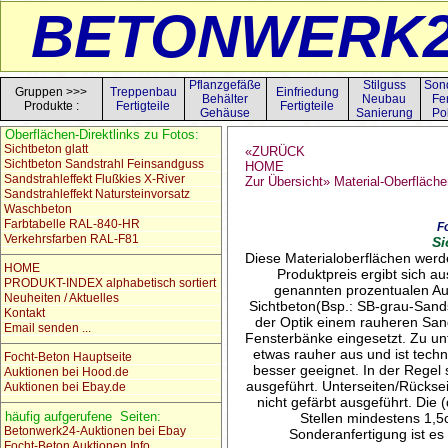
BETONWERK2
Pflanzgefäße
Stilguss
Son
Gruppen >>>
Treppenbau
Einfriedung
Behälter
Neubau
Fe
Produkte :
Fertigteile
Fertigteile
Gehäuse
Sanierung
Po
Oberflächen-Direktlinks zu Fotos:
Sichtbeton glatt
«ZURÜCK
Sichtbeton Sandstrahl Feinsandguss
HOME
Sandstrahleffekt Flußkies X-River
Zur Übersicht» Material-Oberfläch
Sandstrahleffekt Natursteinvorsatz
Waschbeton
Farbtabelle RAL-840-HR
F
Verkehrsfarben RAL-F81
Si
Diese Materialoberflächen werde
HOME
Produktpreis ergibt sich a
PRODUKT-INDEX alphabetisch sortiert
genannten prozentualen Auf
Neuheiten / Aktuelles
Sichtbeton(Bsp.: SB-grau-Sandst
Kontakt
der Optik einem rauheren San
Email senden ...
Fensterbänke eingesetzt. Zu un
etwas rauher aus und ist techni
Focht-Beton Hauptseite
besser geeignet. In der Regel 
Auktionen bei Hood.de
ausgeführt. Unterseiten/Rücksei
Auktionen bei Ebay.de
nicht gefärbt ausgeführt. Die
häufig aufgerufene Seiten:
Stellen mindestens 1,5
Betonwerk24-Auktionen bei Ebay
Sonderanfertigung ist es
Focht-Beton Auktionen Info