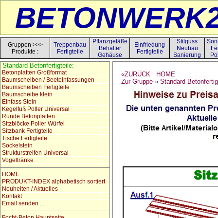
BETONWERK2
Pflanzgefäße
Stilguss
Son
Gruppen >>>
Treppenbau
Einfriedung
Behälter
Neubau
Fe
Produkte :
Fertigteile
Fertigteile
Gehäuse
Sanierung
Po
Standard Betonfertigteile:
Betonplatten Großformat
«ZURÜCK
HOME
Baumscheiben / Beeteinfassungen
Zur Gruppe » Standard Betonfertig
Baumscheiben Fertigteile
Baumscheibe klein
Einfass Stein
Kegelfuß Poller Universal
Runde Betonplatten
Sitzblöcke Poller Würfel
Sitzbank Fertigteile
Tische Fertigteile
Sockelstein
Strukturstreifen Universal
Vogeltränke
HOME
PRODUKT-INDEX alphabetisch sortiert
Neuheiten / Aktuelles
Kontakt
Email senden ...
Focht-Beton Hauptseite