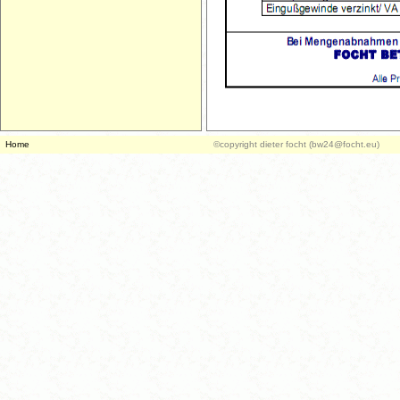
Home
©copyright dieter focht (bw24@focht.eu)